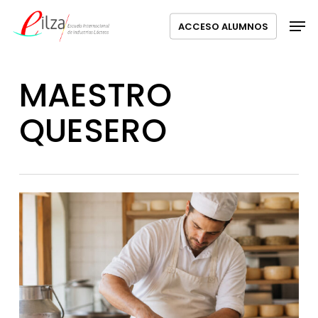
Ir
Menú
Men
ACCESO ALUMNOS
al
contenido
principal
MAESTRO
QUESERO