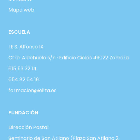
Mapa web
ESCUELA
I.E.S. Alfonso IX
Ctra. Aldehuela s/n · Edificio Ciclos 49022 Zamora
615 53 32 14
654 82 64 19
formacion@eilza.es
FUNDACIÓN
Dirección Postal:
Seminario de San Atilano (Plaza San Atilano 2,