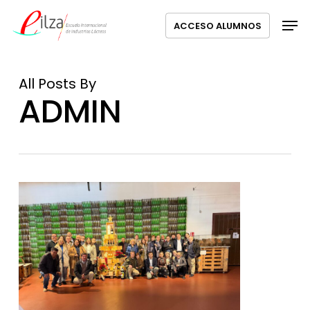
Ir
Menú
Men
ACCESO ALUMNOS
al
contenido
principal
All Posts By
ADMIN