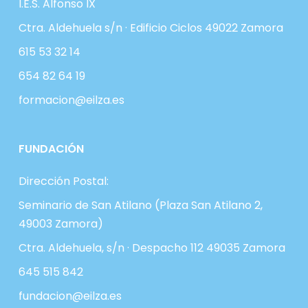
I.E.S. Alfonso IX
Ctra. Aldehuela s/n · Edificio Ciclos 49022 Zamora
615 53 32 14
654 82 64 19
formacion@eilza.es
FUNDACIÓN
Dirección Postal:
Seminario de San Atilano (Plaza San Atilano 2,
49003 Zamora)
Ctra. Aldehuela, s/n · Despacho 112 49035 Zamora
645 515 842
fundacion@eilza.es