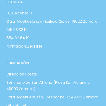
ESCUELA
I.E.S. Alfonso IX
Ctra. Aldehuela s/n · Edificio Ciclos 49022 Zamora
615 53 32 14
654 82 64 19
formacion@eilza.es
FUNDACIÓN
Dirección Postal:
Seminario de San Atilano (Plaza San Atilano 2,
49003 Zamora)
Ctra. Aldehuela, s/n · Despacho 112 49035 Zamora
645 515 842