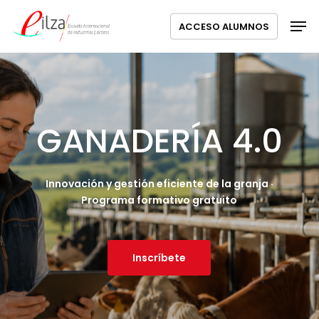
Ir
Menú
Men
ACCESO ALUMNOS
al
contenido
principal
GANADERÍA 4.0
Innovación y gestión eficiente de la granja ·
Programa formativo gratuito
Inscríbete