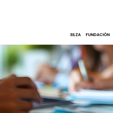
Ir
al
contenido
principal
EILZA
FUNDACIÓN