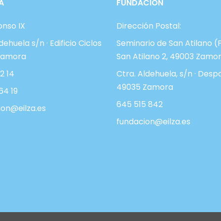
A
FUNDACIÓN
fonso IX
Dirección Postal:
dehuela s/n · Edificio Ciclos
Seminario de San Atilano (
Zamora
San Atilano 2, 49003 Zamo
2 14
Ctra. Aldehuela, s/n · Desp
49035 Zamora
64 19
645 515 842
on@eilza.es
fundacion@eilza.es