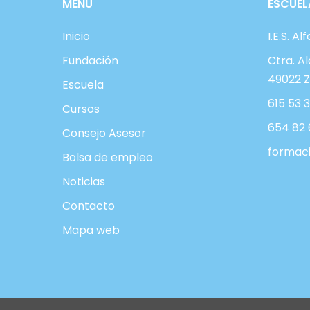
MENÚ
ESCUEL
Inicio
I.E.S. Al
Fundación
Ctra. Al
49022 
Escuela
615 53 3
Cursos
654 82 
Consejo Asesor
formaci
Bolsa de empleo
Noticias
Contacto
Mapa web