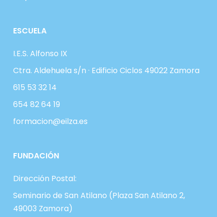
ESCUELA
I.E.S. Alfonso IX
Ctra. Aldehuela s/n · Edificio Ciclos 49022 Zamora
615 53 32 14
654 82 64 19
formacion@eilza.es
FUNDACIÓN
Dirección Postal:
Seminario de San Atilano (Plaza San Atilano 2,
49003 Zamora)