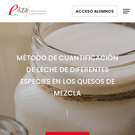
Ir
Menú
Men
ACCESO ALUMNOS
al
contenido
principal
MÉTODO DE CUANTIFICACIÓN
DE LECHE DE DIFERENTES
ESPECIES EN LOS QUESOS DE
MEZCLA